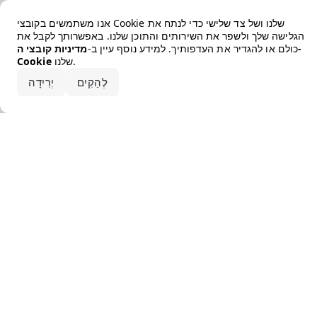
Error loading the brand
אנו משתמשים בקובצי Cookie שלנו ושל צד שלישי כדי לנתח את
הגלישה שלך ולשפר את השירותים והתוכן שלנו. באפשרותך לקבל את
כולם או להגדיר את העדפותיך. למידע נוסף עיין ב-
מדיניות קובצי ה-
שלנו.
Cookie
קבלו את הכל
לְהַקִים
יְרִידָה