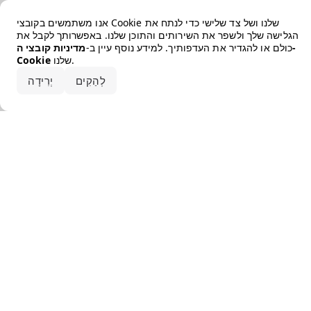
Error loading the brand
אנו משתמשים בקובצי Cookie שלנו ושל צד שלישי כדי לנתח את
הגלישה שלך ולשפר את השירותים והתוכן שלנו. באפשרותך לקבל את
כולם או להגדיר את העדפותיך. למידע נוסף עיין ב-
מדיניות קובצי ה-
שלנו.
Cookie
קבלו את הכל
לְהַקִים
יְרִידָה