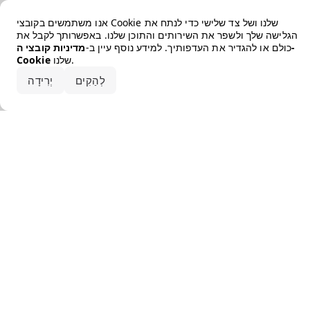
Error loading the brand
אנו משתמשים בקובצי Cookie שלנו ושל צד שלישי כדי לנתח את
הגלישה שלך ולשפר את השירותים והתוכן שלנו. באפשרותך לקבל את
כולם או להגדיר את העדפותיך. למידע נוסף עיין ב-
מדיניות קובצי ה-
שלנו.
Cookie
קבלו את הכל
לְהַקִים
יְרִידָה