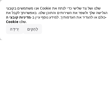
Error loading the brand
אנו משתמשים בקובצי Cookie שלנו ושל צד שלישי כדי לנתח את
הגלישה שלך ולשפר את השירותים והתוכן שלנו. באפשרותך לקבל את
כולם או להגדיר את העדפותיך. למידע נוסף עיין ב-
מדיניות קובצי ה-
שלנו.
Cookie
קבלו את הכל
לְהַקִים
יְרִידָה