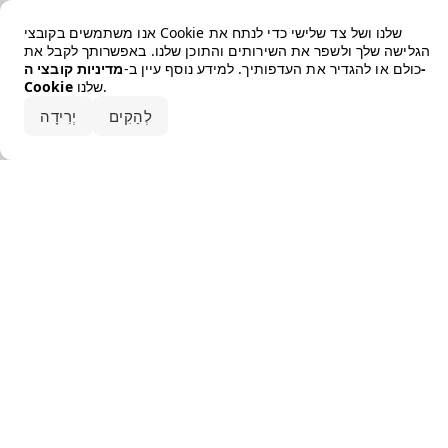
Error loading the brand
אנו משתמשים בקובצי Cookie שלנו ושל צד שלישי כדי לנתח את
הגלישה שלך ולשפר את השירותים והתוכן שלנו. באפשרותך לקבל את
כולם או להגדיר את העדפותיך. למידע נוסף עיין ב-
מדיניות קובצי ה-
שלנו.
Cookie
קבלו את הכל
לְהַקִים
יְרִידָה