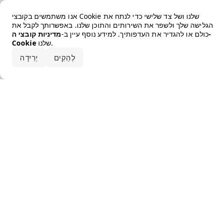
Error loading the brand
אנו משתמשים בקובצי Cookie שלנו ושל צד שלישי כדי לנתח את
הגלישה שלך ולשפר את השירותים והתוכן שלנו. באפשרותך לקבל את
כולם או להגדיר את העדפותיך. למידע נוסף עיין ב-
מדיניות קובצי ה-
שלנו.
Cookie
קבלו את הכל
לְהַקִים
יְרִידָה