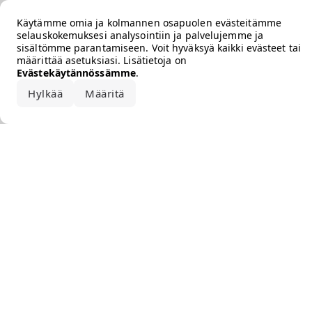
Error loading the brand
Käytämme omia ja kolmannen osapuolen evästeitämme
selauskokemuksesi analysointiin ja palvelujemme ja
sisältömme parantamiseen. Voit hyväksyä kaikki evästeet tai
määrittää asetuksiasi. Lisätietoja on
Evästekäytännössämme
.
Hylkää
Määritä
Hyväksy kaikki