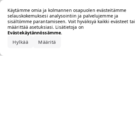
Error loading the brand
Käytämme omia ja kolmannen osapuolen evästeitämme
selauskokemuksesi analysointiin ja palvelujemme ja
sisältömme parantamiseen. Voit hyväksyä kaikki evästeet tai
määrittää asetuksiasi. Lisätietoja on
Evästekäytännössämme
.
Hylkää
Määritä
Hyväksy kaikki