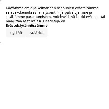
Error loading the brand
Käytämme omia ja kolmannen osapuolen evästeitämme
selauskokemuksesi analysointiin ja palvelujemme ja
sisältömme parantamiseen. Voit hyväksyä kaikki evästeet tai
määrittää asetuksiasi. Lisätietoja on
Evästekäytännössämme
.
Hylkää
Määritä
Hyväksy kaikki