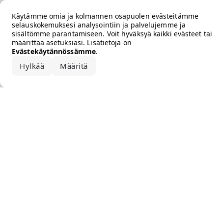
Error loading the brand
Käytämme omia ja kolmannen osapuolen evästeitämme
selauskokemuksesi analysointiin ja palvelujemme ja
sisältömme parantamiseen. Voit hyväksyä kaikki evästeet tai
määrittää asetuksiasi. Lisätietoja on
Evästekäytännössämme
.
Hylkää
Määritä
Hyväksy kaikki