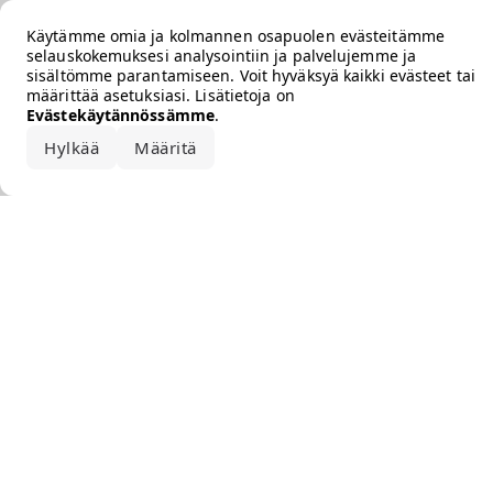
Error loading the brand
Käytämme omia ja kolmannen osapuolen evästeitämme
selauskokemuksesi analysointiin ja palvelujemme ja
sisältömme parantamiseen. Voit hyväksyä kaikki evästeet tai
määrittää asetuksiasi. Lisätietoja on
Evästekäytännössämme
.
Hylkää
Määritä
Hyväksy kaikki