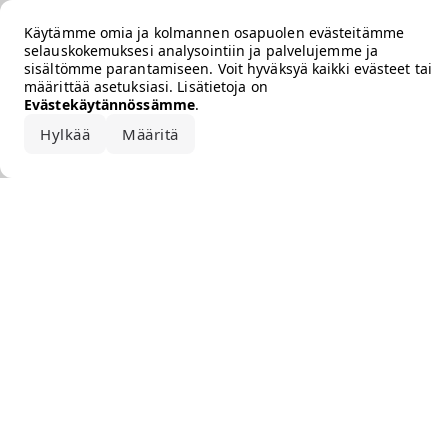
Error loading the brand
Käytämme omia ja kolmannen osapuolen evästeitämme
selauskokemuksesi analysointiin ja palvelujemme ja
sisältömme parantamiseen. Voit hyväksyä kaikki evästeet tai
määrittää asetuksiasi. Lisätietoja on
Evästekäytännössämme
.
Hylkää
Määritä
Hyväksy kaikki