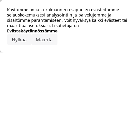
Error loading the brand
Käytämme omia ja kolmannen osapuolen evästeitämme
selauskokemuksesi analysointiin ja palvelujemme ja
sisältömme parantamiseen. Voit hyväksyä kaikki evästeet tai
määrittää asetuksiasi. Lisätietoja on
Evästekäytännössämme
.
Hylkää
Määritä
Hyväksy kaikki