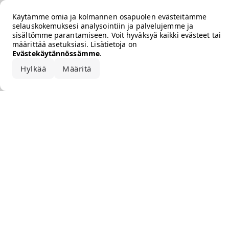
Error loading the brand
Käytämme omia ja kolmannen osapuolen evästeitämme
selauskokemuksesi analysointiin ja palvelujemme ja
sisältömme parantamiseen. Voit hyväksyä kaikki evästeet tai
määrittää asetuksiasi. Lisätietoja on
Evästekäytännössämme
.
Hylkää
Määritä
Hyväksy kaikki