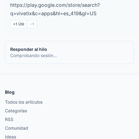
https://play.google.com/store/search?
q=vivetix&c=apps&hl=es_419&gl=US
+1
Útil
−1
Responder al hilo
Comprobando sesión…
Blog
Todos los artículos
Categorías
RSS
Comunidad
Ideas