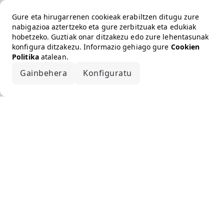
Gure eta hirugarrenen cookieak erabiltzen ditugu zure
nabigazioa aztertzeko eta gure zerbitzuak eta edukiak
hobetzeko. Guztiak onar ditzakezu edo zure lehentasunak
konfigura ditzakezu. Informazio gehiago gure
Cookien
Politika
atalean.
Gainbehera
Konfiguratu
Onartu guztiak