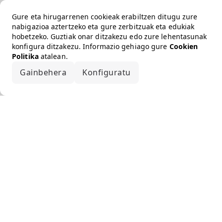
Gure eta hirugarrenen cookieak erabiltzen ditugu zure
nabigazioa aztertzeko eta gure zerbitzuak eta edukiak
hobetzeko. Guztiak onar ditzakezu edo zure lehentasunak
konfigura ditzakezu. Informazio gehiago gure
Cookien
Politika
atalean.
Gainbehera
Konfiguratu
Onartu guztiak