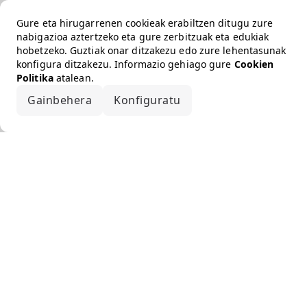
Gure eta hirugarrenen cookieak erabiltzen ditugu zure
nabigazioa aztertzeko eta gure zerbitzuak eta edukiak
hobetzeko. Guztiak onar ditzakezu edo zure lehentasunak
konfigura ditzakezu. Informazio gehiago gure
Cookien
Politika
atalean.
Gainbehera
Konfiguratu
Onartu guztiak