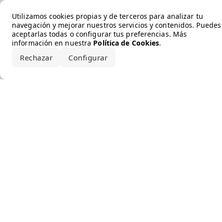
Error loading the brand
Utilizamos cookies propias y de terceros para analizar tu
navegación y mejorar nuestros servicios y contenidos. Puedes
aceptarlas todas o configurar tus preferencias. Más
información en nuestra
Política de Cookies
.
Rechazar
Configurar
Aceptar todo