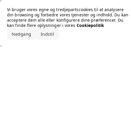
Error loading the brand
Vi bruger vores egne og tredjepartscookies til at analysere
din browsing og forbedre vores tjenester og indhold. Du kan
acceptere dem alle eller konfigurere dine præferencer. Du
kan finde flere oplysninger i vores
Cookiepolitik
Nedgang
Indstil
Accepter alle