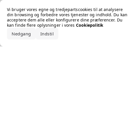
Error loading the brand
Vi bruger vores egne og tredjepartscookies til at analysere
din browsing og forbedre vores tjenester og indhold. Du kan
acceptere dem alle eller konfigurere dine præferencer. Du
kan finde flere oplysninger i vores
Cookiepolitik
Nedgang
Indstil
Accepter alle