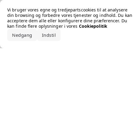
Error loading the brand
Vi bruger vores egne og tredjepartscookies til at analysere
din browsing og forbedre vores tjenester og indhold. Du kan
acceptere dem alle eller konfigurere dine præferencer. Du
kan finde flere oplysninger i vores
Cookiepolitik
Nedgang
Indstil
Accepter alle