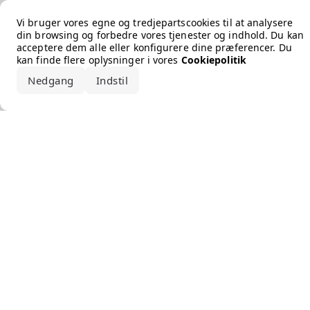
Error loading the brand
Vi bruger vores egne og tredjepartscookies til at analysere
din browsing og forbedre vores tjenester og indhold. Du kan
acceptere dem alle eller konfigurere dine præferencer. Du
kan finde flere oplysninger i vores
Cookiepolitik
Nedgang
Indstil
Accepter alle