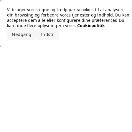
Error loading the brand
Vi bruger vores egne og tredjepartscookies til at analysere
din browsing og forbedre vores tjenester og indhold. Du kan
acceptere dem alle eller konfigurere dine præferencer. Du
kan finde flere oplysninger i vores
Cookiepolitik
Nedgang
Indstil
Accepter alle