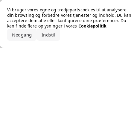
Error loading the brand
Vi bruger vores egne og tredjepartscookies til at analysere
din browsing og forbedre vores tjenester og indhold. Du kan
acceptere dem alle eller konfigurere dine præferencer. Du
kan finde flere oplysninger i vores
Cookiepolitik
Nedgang
Indstil
Accepter alle