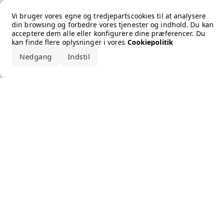
Error loading the brand
Vi bruger vores egne og tredjepartscookies til at analysere
din browsing og forbedre vores tjenester og indhold. Du kan
acceptere dem alle eller konfigurere dine præferencer. Du
kan finde flere oplysninger i vores
Cookiepolitik
Nedgang
Indstil
Accepter alle