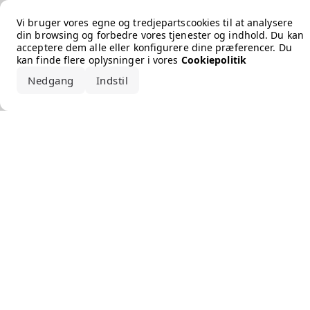
Error loading the brand
Vi bruger vores egne og tredjepartscookies til at analysere
din browsing og forbedre vores tjenester og indhold. Du kan
acceptere dem alle eller konfigurere dine præferencer. Du
kan finde flere oplysninger i vores
Cookiepolitik
Nedgang
Indstil
Accepter alle