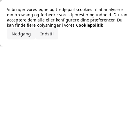
Error loading the brand
Vi bruger vores egne og tredjepartscookies til at analysere
din browsing og forbedre vores tjenester og indhold. Du kan
acceptere dem alle eller konfigurere dine præferencer. Du
kan finde flere oplysninger i vores
Cookiepolitik
Nedgang
Indstil
Accepter alle