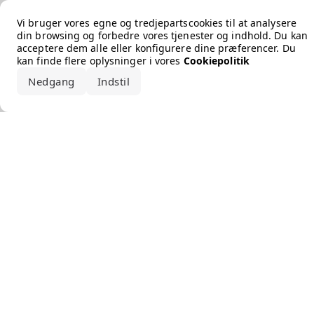
Error loading the brand
Vi bruger vores egne og tredjepartscookies til at analysere
din browsing og forbedre vores tjenester og indhold. Du kan
acceptere dem alle eller konfigurere dine præferencer. Du
kan finde flere oplysninger i vores
Cookiepolitik
Nedgang
Indstil
Accepter alle