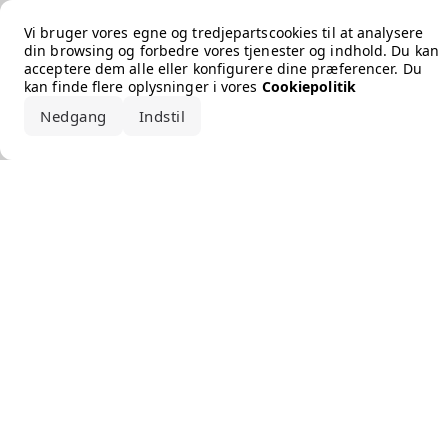
Error loading the brand
Vi bruger vores egne og tredjepartscookies til at analysere
din browsing og forbedre vores tjenester og indhold. Du kan
acceptere dem alle eller konfigurere dine præferencer. Du
kan finde flere oplysninger i vores
Cookiepolitik
Nedgang
Indstil
Accepter alle