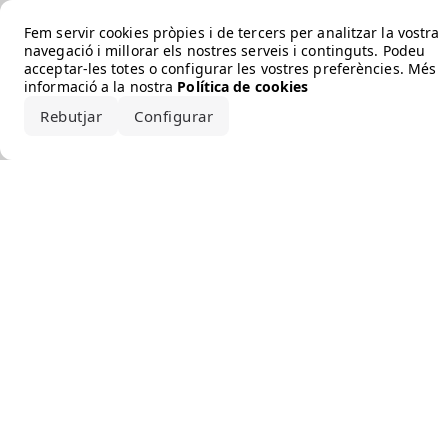
Error loading the brand
Fem servir cookies pròpies i de tercers per analitzar la vostra
navegació i millorar els nostres serveis i continguts. Podeu
acceptar-les totes o configurar les vostres preferències. Més
informació a la nostra
Política de cookies
Rebutjar
Configurar
Accepta-ho tot