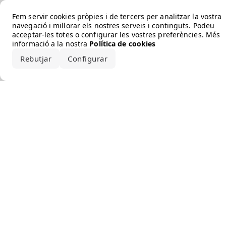
Error loading the brand
Fem servir cookies pròpies i de tercers per analitzar la vostra
navegació i millorar els nostres serveis i continguts. Podeu
acceptar-les totes o configurar les vostres preferències. Més
informació a la nostra
Política de cookies
Rebutjar
Configurar
Accepta-ho tot