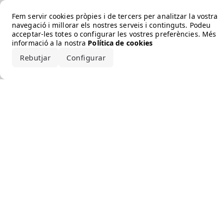
Error loading the brand
Fem servir cookies pròpies i de tercers per analitzar la vostra
navegació i millorar els nostres serveis i continguts. Podeu
acceptar-les totes o configurar les vostres preferències. Més
informació a la nostra
Política de cookies
Rebutjar
Configurar
Accepta-ho tot