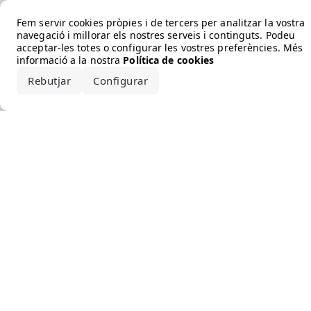
Error loading the brand
Fem servir cookies pròpies i de tercers per analitzar la vostra
navegació i millorar els nostres serveis i continguts. Podeu
acceptar-les totes o configurar les vostres preferències. Més
informació a la nostra
Política de cookies
Rebutjar
Configurar
Accepta-ho tot