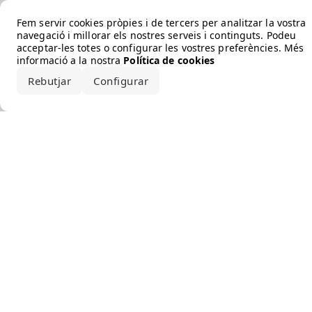
Error loading the brand
Fem servir cookies pròpies i de tercers per analitzar la vostra
navegació i millorar els nostres serveis i continguts. Podeu
acceptar-les totes o configurar les vostres preferències. Més
informació a la nostra
Política de cookies
Rebutjar
Configurar
Accepta-ho tot