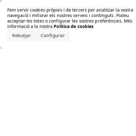
Error loading the brand
Fem servir cookies pròpies i de tercers per analitzar la vostra
navegació i millorar els nostres serveis i continguts. Podeu
acceptar-les totes o configurar les vostres preferències. Més
informació a la nostra
Política de cookies
Rebutjar
Configurar
Accepta-ho tot