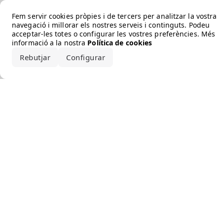
Error loading the brand
Fem servir cookies pròpies i de tercers per analitzar la vostra
navegació i millorar els nostres serveis i continguts. Podeu
acceptar-les totes o configurar les vostres preferències. Més
informació a la nostra
Política de cookies
Rebutjar
Configurar
Accepta-ho tot