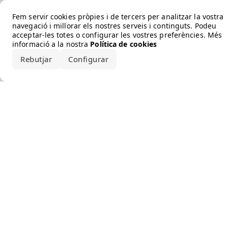
Error loading the brand
Fem servir cookies pròpies i de tercers per analitzar la vostra
navegació i millorar els nostres serveis i continguts. Podeu
acceptar-les totes o configurar les vostres preferències. Més
informació a la nostra
Política de cookies
Rebutjar
Configurar
Accepta-ho tot