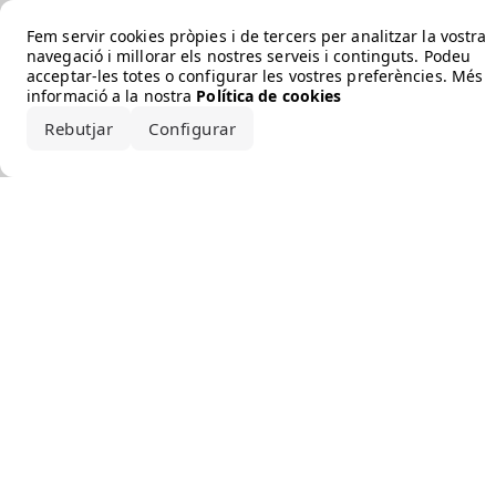
Error loading the brand
Fem servir cookies pròpies i de tercers per analitzar la vostra
navegació i millorar els nostres serveis i continguts. Podeu
acceptar-les totes o configurar les vostres preferències. Més
informació a la nostra
Política de cookies
Rebutjar
Configurar
Accepta-ho tot