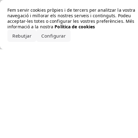
Error loading the brand
Fem servir cookies pròpies i de tercers per analitzar la vostra
navegació i millorar els nostres serveis i continguts. Podeu
acceptar-les totes o configurar les vostres preferències. Més
informació a la nostra
Política de cookies
Rebutjar
Configurar
Accepta-ho tot