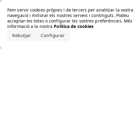
Error loading the brand
Fem servir cookies pròpies i de tercers per analitzar la vostra
navegació i millorar els nostres serveis i continguts. Podeu
acceptar-les totes o configurar les vostres preferències. Més
informació a la nostra
Política de cookies
Rebutjar
Configurar
Accepta-ho tot