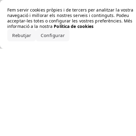
Error loading the brand
Fem servir cookies pròpies i de tercers per analitzar la vostra
navegació i millorar els nostres serveis i continguts. Podeu
acceptar-les totes o configurar les vostres preferències. Més
informació a la nostra
Política de cookies
Rebutjar
Configurar
Accepta-ho tot