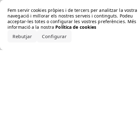
Error loading the brand
Fem servir cookies pròpies i de tercers per analitzar la vostra
navegació i millorar els nostres serveis i continguts. Podeu
acceptar-les totes o configurar les vostres preferències. Més
informació a la nostra
Política de cookies
Rebutjar
Configurar
Accepta-ho tot