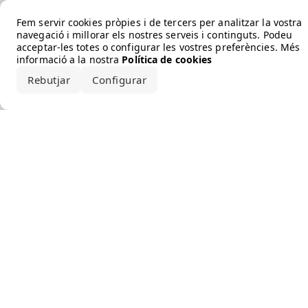
Error loading the brand
Fem servir cookies pròpies i de tercers per analitzar la vostra
navegació i millorar els nostres serveis i continguts. Podeu
acceptar-les totes o configurar les vostres preferències. Més
informació a la nostra
Política de cookies
Rebutjar
Configurar
Accepta-ho tot