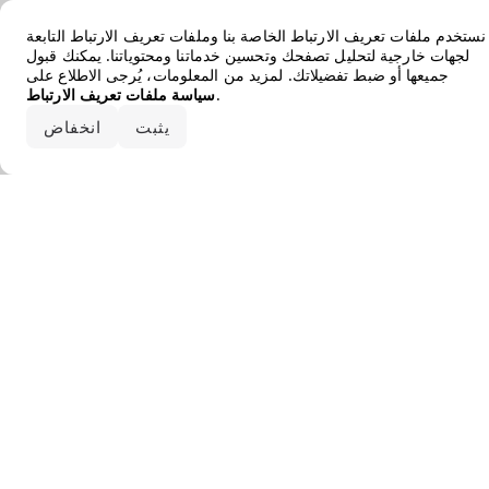
Error loading the brand
نستخدم ملفات تعريف الارتباط الخاصة بنا وملفات تعريف الارتباط التابعة
لجهات خارجية لتحليل تصفحك وتحسين خدماتنا ومحتوياتنا. يمكنك قبول
جميعها أو ضبط تفضيلاتك. لمزيد من المعلومات، يُرجى الاطلاع على
.
سياسة ملفات تعريف الارتباط
قبول الكل
يثبت
انخفاض