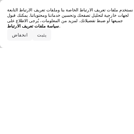
Error loading the brand
نستخدم ملفات تعريف الارتباط الخاصة بنا وملفات تعريف الارتباط التابعة
لجهات خارجية لتحليل تصفحك وتحسين خدماتنا ومحتوياتنا. يمكنك قبول
جميعها أو ضبط تفضيلاتك. لمزيد من المعلومات، يُرجى الاطلاع على
.
سياسة ملفات تعريف الارتباط
قبول الكل
يثبت
انخفاض