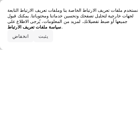
Error loading the brand
نستخدم ملفات تعريف الارتباط الخاصة بنا وملفات تعريف الارتباط التابعة
لجهات خارجية لتحليل تصفحك وتحسين خدماتنا ومحتوياتنا. يمكنك قبول
جميعها أو ضبط تفضيلاتك. لمزيد من المعلومات، يُرجى الاطلاع على
.
سياسة ملفات تعريف الارتباط
قبول الكل
يثبت
انخفاض