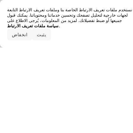
Error loading the brand
نستخدم ملفات تعريف الارتباط الخاصة بنا وملفات تعريف الارتباط التابعة
لجهات خارجية لتحليل تصفحك وتحسين خدماتنا ومحتوياتنا. يمكنك قبول
جميعها أو ضبط تفضيلاتك. لمزيد من المعلومات، يُرجى الاطلاع على
.
سياسة ملفات تعريف الارتباط
قبول الكل
يثبت
انخفاض