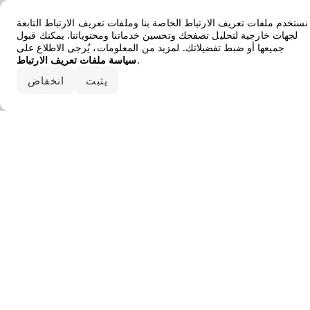
Error loading the brand
نستخدم ملفات تعريف الارتباط الخاصة بنا وملفات تعريف الارتباط التابعة
لجهات خارجية لتحليل تصفحك وتحسين خدماتنا ومحتوياتنا. يمكنك قبول
جميعها أو ضبط تفضيلاتك. لمزيد من المعلومات، يُرجى الاطلاع على
.
سياسة ملفات تعريف الارتباط
قبول الكل
يثبت
انخفاض