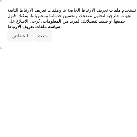
Error loading the brand
نستخدم ملفات تعريف الارتباط الخاصة بنا وملفات تعريف الارتباط التابعة
لجهات خارجية لتحليل تصفحك وتحسين خدماتنا ومحتوياتنا. يمكنك قبول
جميعها أو ضبط تفضيلاتك. لمزيد من المعلومات، يُرجى الاطلاع على
.
سياسة ملفات تعريف الارتباط
قبول الكل
يثبت
انخفاض